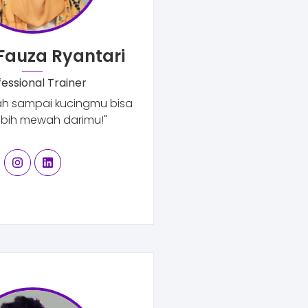
Fauza Ryantari
fessional Trainer
lah sampai kucingmu bisa
ebih mewah darimu!"