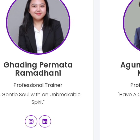
Ghading Permata
Agun
Ramadhani
Professional Trainer
Pro
A Gentle Soul with an Unbreakable
"Have A 
Spirit"