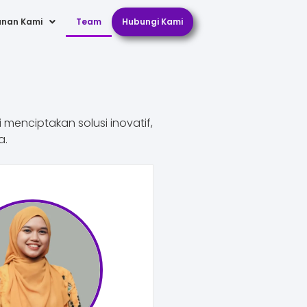
anan Kami
Team
Hubungi Kami
 menciptakan solusi inovatif,
a.