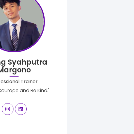
g Syahputra
Margono
fessional Trainer
Courage and Be Kind."