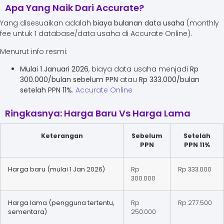
Apa Yang Naik Dari Accurate?
Yang disesuaikan adalah
biaya bulanan data usaha
(monthly
fee untuk 1 database/data usaha di Accurate Online).
Menurut info resmi:
Mulai 1 Januari 2026
, biaya data usaha menjadi
Rp
300.000/bulan sebelum PPN
atau
Rp 333.000/bulan
setelah PPN 11%
.
Accurate Online
Ringkasnya: Harga Baru Vs Harga Lama
Keterangan
Sebelum
Setelah
PPN
PPN 11%
Harga baru (mulai 1 Jan 2026)
Rp
Rp 333.000
300.000
Harga lama (pengguna tertentu,
Rp
Rp 277.500
sementara)
250.000