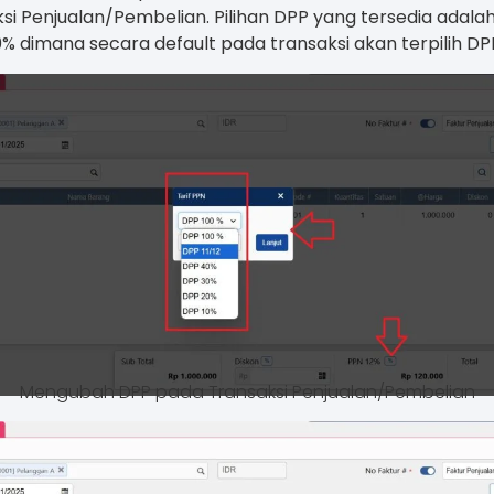
si Penjualan/Pembelian. Pilihan DPP yang tersedia adalah 1
% dimana secara default pada transaksi akan terpilih DP
Mengubah DPP pada Transaksi Penjualan/Pembelian