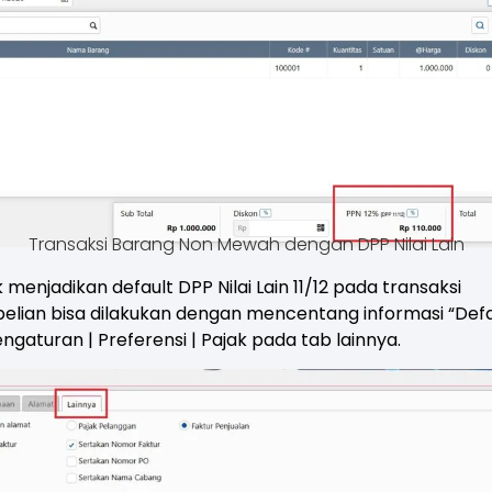
Transaksi Barang Non Mewah dengan DPP Nilai Lain
 menjadikan default DPP Nilai Lain 11/12 pada transaksi
lian bisa dilakukan dengan mencentang informasi “Defau
ngaturan | Preferensi | Pajak pada tab lainnya.