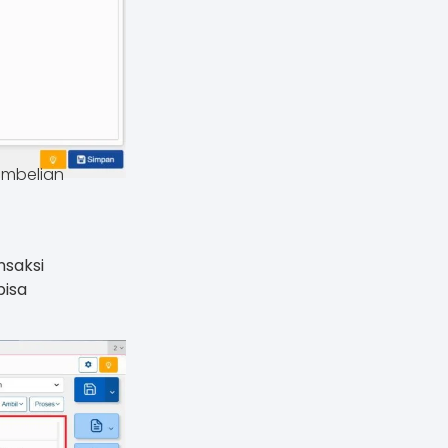
Pembelian
nsaksi
bisa