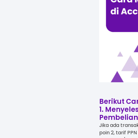
​Berikut C
1. Menyele
Pembelian
Jika ada transa
poin 2, tarif PP