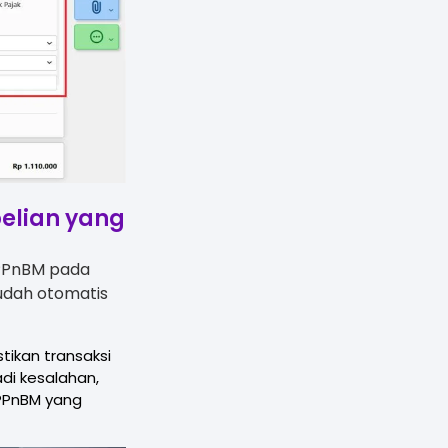
belian yang
/PPnBM pada
sudah otomatis
tikan transaksi
di kesalahan,
PPnBM yang