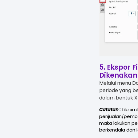
5. Ekspor 
Dikenakan
Melalui menu D
periode yang be
dalam bentuk XM
Catatan :
file xm
penjualan/pembel
maka lakukan pe
berkendala dan 