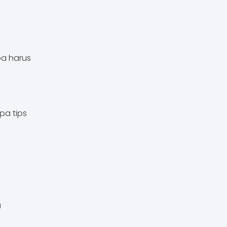
pa harus
pa tips
u