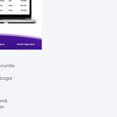
ccurate
rbagai
wal,
an