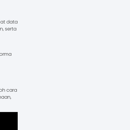
uat data
n, serta
forma
toh cara
haan,