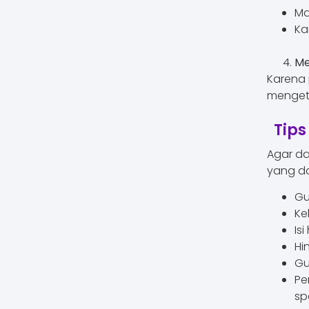
Ma
Ka
Me
Karena 
mengeti
Tips
Agar da
yang da
Gu
Ke
Is
Hi
Gu
Pe
spe