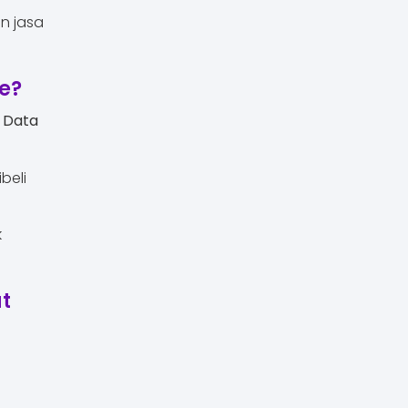
n jasa
e?
i
Data
beli
k
t