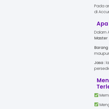
Pada ar
di Accu
Apa 
Dalam A
Master 
Barang 
maupun 
Jasa :
l
persedi
Men
Terl
Mempe
Meng