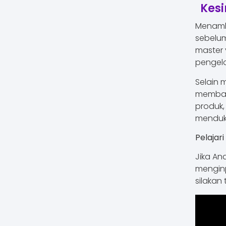
Kes
Menam
sebelum
master 
pengelo
Selain 
memban
produk,
menduk
Pelajari
Jika An
menginp
silakan 