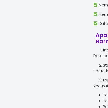
Memu
Memp
Data 
Apa
Bar
In
Data cu
St
Untuk t
La
Accurat
Pe
Pe
Pe