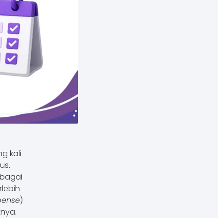
g kali
us.
ebagai
lebih
pense
)
tnya.