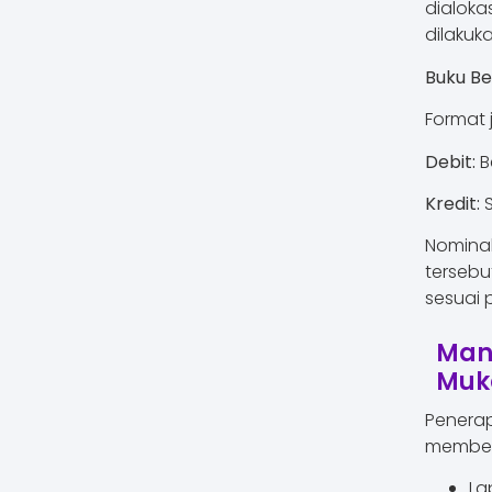
dialoka
dilakuk
Buku Be
Format 
Debit:
B
Kredit:
S
Nominal
tersebu
sesuai
Manf
Muk
Penerap
memberi
La