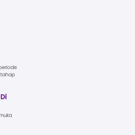
periode
rtahap
Di
 muka