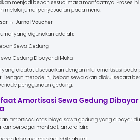
sikan menjadi beban sesuai masa manfaatnya. Proses ini
an melalui jurnal penyesuaian pada menu:
sar → Jurnal Voucher
jurnal yang digunakan adalah:
eban Sewa Gedung
ewa Gedung Dibayar di Muka
 yang dicatat disesuaikan dengan nilai amortisasi pada 
t. Dengan metode ini, beban sewa akan diakui secara be
 periode penggunaan gedung.
aat Amortisasi Sewa Gedung Dibayar 
a
an amortisasi atas biaya sewa gedung yang dibayar di
kan berbagai manfaat, antara lain:
poran laba rugi menjadi lebih akurat.