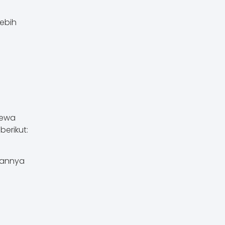
ebih
sewa
berikut:
aannya