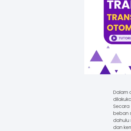
Dalam o
dilakuk
Secara 
beban s
dahulu 
dan kem