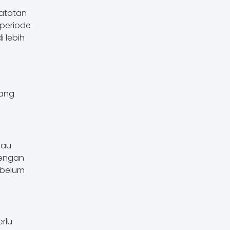
atatan
periode
 lebih
yang
tau
Dengan
 belum
erlu