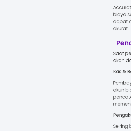
Accura
biaya s
dapat d
akurat.
Pen
Saat p
akan da
Kas & 
Pembay
akun bi
pencata
memenga
Pengaku
Seiring