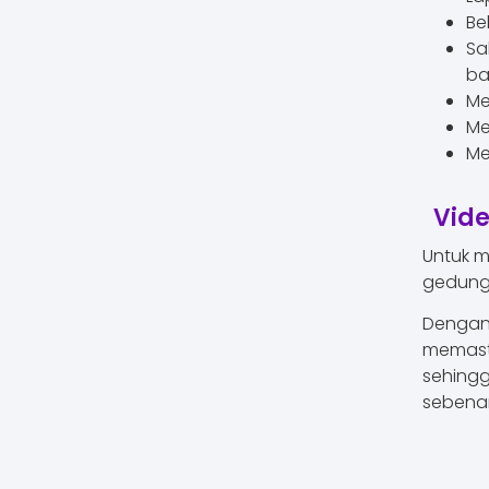
Be
Sa
bai
Me
Me
Me
Vid
Untuk m
gedung 
Dengan 
memast
sehingg
sebena